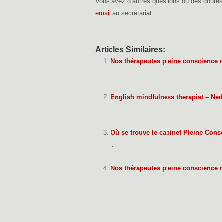
Vous avez d’autres questions ou des doutes
email
au secrétariat.
Articles Similaires:
Nos thérapeutes pleine conscience 
...
English mindfulness therapist – Ned
...
Où se trouve le cabinet Pleine Con
...
Nos thérapeutes pleine conscience 
...