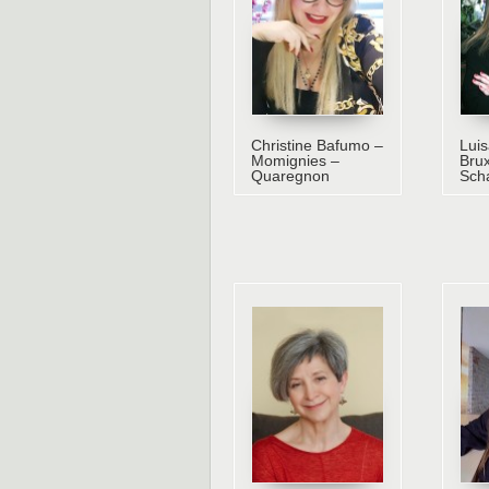
Christine Bafumo –
Lui
Momignies –
Brux
Quaregnon
Sch