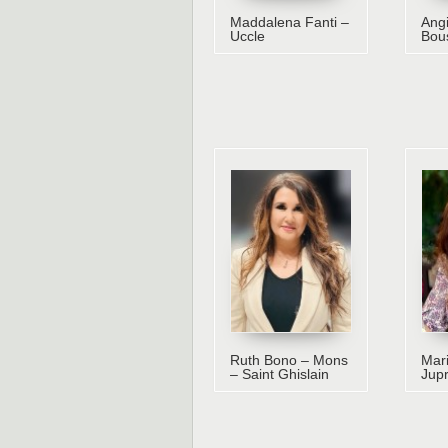
Maddalena Fanti –
Angi
Uccle
Bou
Ruth Bono – Mons
Mari
– Saint Ghislain
Jupr