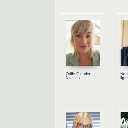
Odile Glautier –
Nabi
Nivelles
lign