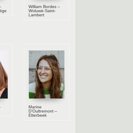
–
William Bordes –
iège
Woluwé-Saint-
Lambert
–
Marine
D’Oultremont –
Etterbeek