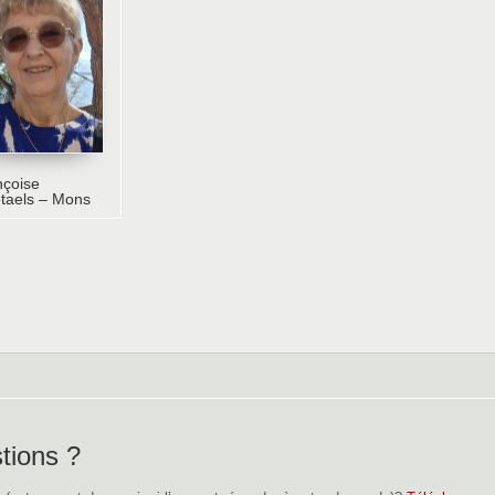
nçoise
taels – Mons
tions ?