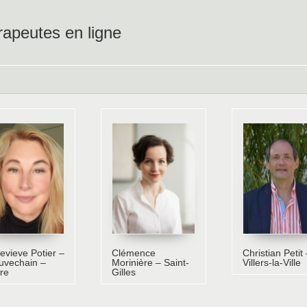
ss
rapeutes en ligne
vieve Potier –
Clémence
Christian Petit 
uvechain –
Morinière – Saint-
Villers-la-Ville
re
Gilles