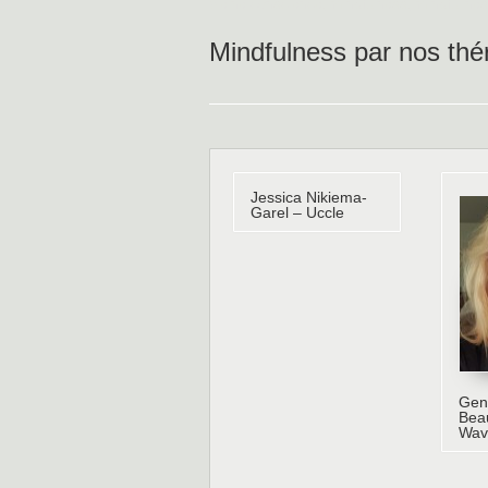
pleine conscience, mindfulness, mindfullne
Mindfulness par nos thé
Jessica Nikiema-
Garel – Uccle
Gene
Bea
Wav