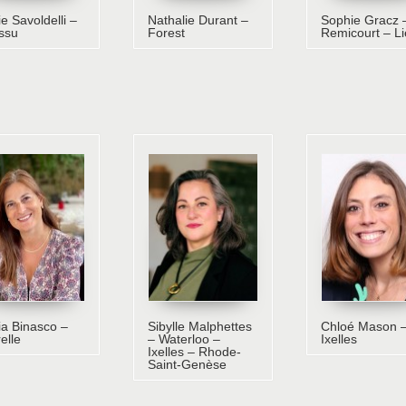
e Savoldelli –
Nathalie Durant –
Sophie Gracz 
ssu
Forest
Remicourt – L
a Binasco –
Sibylle Malphettes
Chloé Mason 
elle
– Waterloo –
Ixelles
Ixelles – Rhode-
Saint-Genèse