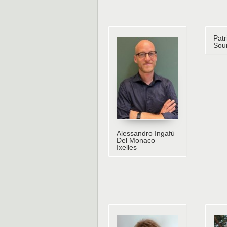
Patr
Sou
Alessandro Ingafù
Del Monaco –
Ixelles