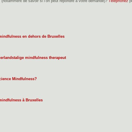
 (notamment de savoir si l’on peut répondre à votre demande)?
Téléphonez
p
mindfulness en dehors de Bruxelles
erlandstalige mindfulness therapeut
science Mindfulness?
mindfulness à Bruxelles