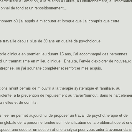
rticulière à l’émotion, à la relation à l’autre, à l’environnement, à l’informatio
ersonnel de fond et un repositionnement…
Psychologue à uccle
ment où j’ai appris à m’écouter et lorsque que j’ai compris que cette
rapie pleine conscience brabant-wallon
 travaille depuis plus de 30 ans en qualité de psychologue.
ologie clinique en premier lieu durant 15 ans, j’ai accompagné des personnes
bi un traumatisme en milieu clinique. Ensuite, l’envie d’explorer de nouveaux
treprise, où j’ai souhaité compléter et renforcer mes acquis.
Psychologue
sychologue uccle
ions m’ont permis de m’ouvrir à la thérapie systémique et familiale, au
olente, à la prévention de l’épuisement au travail/burnout, dans le harcèleme
sonnelles et de conflits.
Psychotherapeute à uccle, psy à uccle
sifiée me permet aujourd’hui de proposer un travail de psychothérapie et de
 globale de la personne fondée sur l’identification de la problématique et un
poser une écoute, un soutien et une analyse pour vous aider à avancer dans