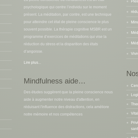
psychologique qui centre l’individu sur le moment
présent. La méditation, par contre, est une technique
pour atteindre cet état de pleine conscience le plus
souvent possible. La thérapie cognitive MSBR est un
programme d’exercices de méditations qui vise la
réduction du stress et la disparition des états
d’angoisse.
Lire plus...
Nos
Mindfulness aide…
Cent
Des études suggèrent que la pleine conscience nous
Logi
aide à augmenter notre niveau d'attention, en
The
réduisant l'influence des distractions, cela améliore
Vita
notre mémoire et nos compétences
Priv
san
Hyp