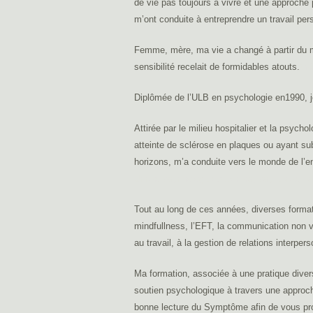
de vie pas toujours à vivre et une approche pa
m’ont conduite à entreprendre un travail p
Femme, mère, ma vie a changé à partir du mo
sensibilité recelait de formidables atouts.
thé
Diplômée de l’ULB en psychologie en1990, je
Attirée par le milieu hospitalier et la psych
atteinte de sclérose en plaques ou ayant su
horizons, m’a conduite vers le monde de l’en
Uccle, psychologue bruxelles, psy uccle, p
Tout au long de ces années, diverses format
mindfullness, l’EFT, la communication non vi
au travail, à la gestion de relations interper
​Ma formation, associée à une pratique diver
soutien psychologique à travers une approche
bonne lecture du Symptôme afin de vous pro