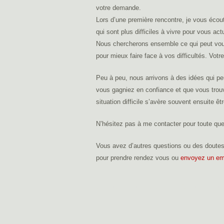
votre demande.
​Lors d’une première rencontre, je vous éco
qui sont plus difficiles à vivre pour vous ac
Nous chercherons ensemble ce qui peut vous 
pour mieux faire face à vos difficultés. Votr
Peu à peu, nous arrivons à des idées qui peu
vous gagniez en confiance et que vous tro
situation difficile s’avère souvent ensuite ê
N’hésitez pas à me contacter pour toute que
Vous avez d’autres questions ou des doutes
pour prendre rendez vous ou
envoyez un em
coach à Uccle | Martin
coach à Uccle | Martina Matyskova