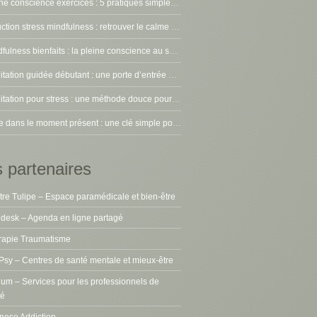
Pleine conscience exercices : 5 pratiques simples pour apaiser le mental
réduction stress mindfulness : retrouver le calme au quotidien
Mindfulness bienfaits : la pleine conscience au service de votre équilibre intérieur
Méditation guidée débutant : une porte d’entrée douce vers la pleine conscience
Méditation pour stress : une méthode douce pour apaiser le mental
Vivre dans le moment présent : une clé simple pour apaiser l’esprit
 partenaires
re Tulipe – Espace paramédicale et bien-être
desk – Agenda en ligne partagé
rapie Traumatisme
Psy – Centres de santé mentale et mieux-être
ium – Services pour les professionnels de
té
nose Addiction