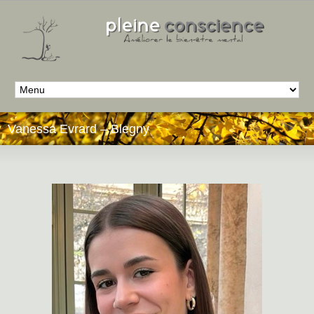
Vanessa Evrard – Blegny