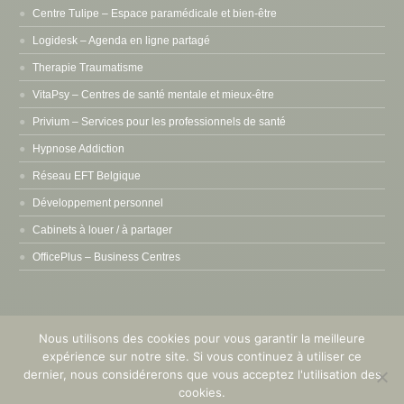
Centre Tulipe – Espace paramédicale et bien-être
Logidesk – Agenda en ligne partagé
Therapie Traumatisme
VitaPsy – Centres de santé mentale et mieux-être
Privium – Services pour les professionnels de santé
Hypnose Addiction
Réseau EFT Belgique
Développement personnel
Cabinets à louer / à partager
OfficePlus – Business Centres
Nous utilisons des cookies pour vous garantir la meilleure
expérience sur notre site. Si vous continuez à utiliser ce
Copyright © 2015 - 2026
Pleine Conscience Mindfulness
. Tous droits
dernier, nous considérerons que vous acceptez l'utilisation des
réservés. Powered by
Privium – Des services qui soutiennent vos soins.
cookies.
Pour psychologues, psychotherapeutes et hypnotherapeutes.
RGPD -
Politique de Protection de la Vie Privée