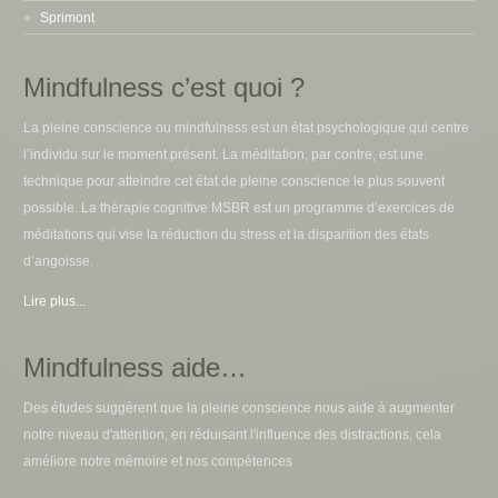
Sprimont
Mindfulness c’est quoi ?
La pleine conscience ou mindfulness est un état psychologique qui centre
l’individu sur le moment présent. La méditation, par contre, est une
technique pour atteindre cet état de pleine conscience le plus souvent
possible. La thérapie cognitive MSBR est un programme d’exercices de
méditations qui vise la réduction du stress et la disparition des états
d’angoisse.
Lire plus...
Mindfulness aide…
Des études suggèrent que la pleine conscience nous aide à augmenter
notre niveau d'attention, en réduisant l'influence des distractions, cela
améliore notre mémoire et nos compétences