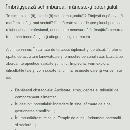
Îmbrățișează schimbarea, hrănește-ți potențialul.
Te simți blocat(ă), pierdut(ă) sau nemulțumit(ă)? Tânjești după o viață
mai împlinită și mai senină? Fie că este vorba despre planul personal,
relațional sau profesional, uneori este necesar să fii însoțit(ă) pentru a
trece prin încercări și a-ți atinge potențialul maxim.
Aici intervin eu. În calitate de terapeut diplomat și certificat, îți ofer un
spațiu de ascultare binevoitoare și o însoțire personalizată, bazată pe
abordări terapeutice validate științific. Împreună, vom explora
dificultățile tale și vom scoate la lumină resursele care îți vor permite
să:
Depășești obstacolele: Anxietate, stres, depresie, tulburări de
comportament alimentar…;
Îți dezvolți potențialul: Încredere în sine, afirmare de sine,
gestionarea emoțiilor…;
Îți îmbunătățești relațiile: Terapie de cuplu, îndrumare parentală
și școlară…;