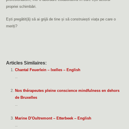
propriei schimbări.
Ești pregătit(ă) să ai grijă de tine și să construiești viața pe care o
meriți?
Andreea De Sadeleer – Jumet – Romana
Articles Similaires:
Chantal Feuerlein – Ixelles – English
...
Nos thérapeutes pleine conscience mindfulness en dehors
de Bruxelles
...
Marine D’Oultremont – Etterbeek – English
...