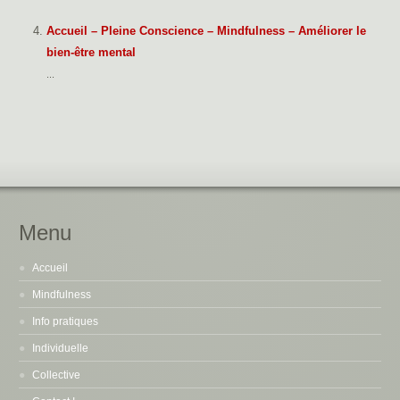
Accueil – Pleine Conscience – Mindfulness – Améliorer le
bien-être mental
...
Menu
Accueil
Mindfulness
Info pratiques
Individuelle
Collective