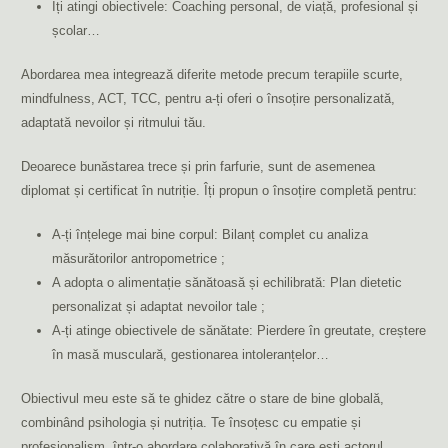
Îți atingi obiectivele: Coaching personal, de viață, profesional și
școlar…
Abordarea mea integrează diferite metode precum terapiile scurte,
mindfulness, ACT, TCC, pentru a-ți oferi o însoțire personalizată,
adaptată nevoilor și ritmului tău.
Deoarece bunăstarea trece și prin farfurie, sunt de asemenea
diplomat și certificat în nutriție. Îți propun o însoțire completă pentru:
A-ți înțelege mai bine corpul: Bilanț complet cu analiza
măsurătorilor antropometrice ;
A adopta o alimentație sănătoasă și echilibrată: Plan dietetic
personalizat și adaptat nevoilor tale ;
A-ți atinge obiectivele de sănătate: Pierdere în greutate, creștere
în masă musculară, gestionarea intoleranțelor…
Obiectivul meu este să te ghidez către o stare de bine globală,
combinând psihologia și nutriția. Te însoțesc cu empatie și
profesionalism, într-o abordare colaborativă în care ești actorul